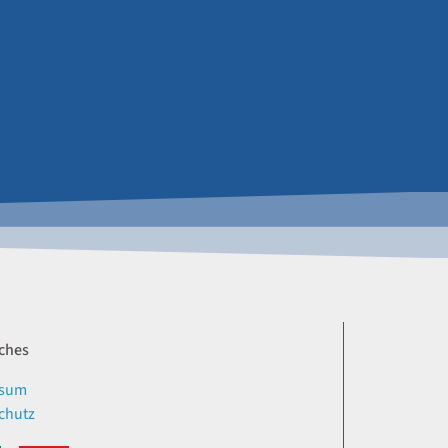
iches
ssum
chutz