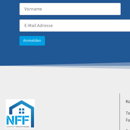
K
Te
Fa