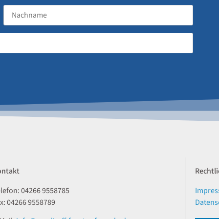
ontakt
Rechtl
lefon: 04266 9558785
Impre
x: 04266 9558789
Datens